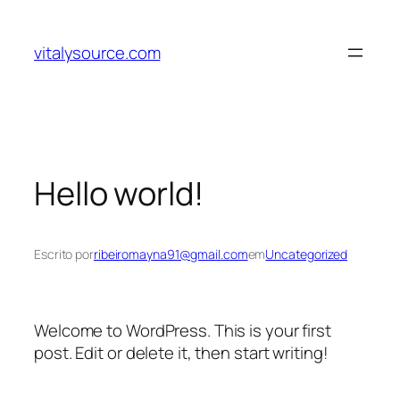
Pular
para
vitalysource.com
o
conteúdo
Hello world!
Escrito por
ribeiromayna91@gmail.com
em
Uncategorized
Welcome to WordPress. This is your first
post. Edit or delete it, then start writing!